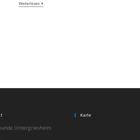
Weiterlesen
kt
Karte
eunde Untergriesheim
.