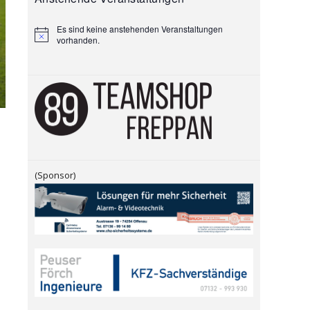
Es sind keine anstehenden Veranstaltungen
H
vorhanden.
i
n
w
e
i
s
(Sponsor)