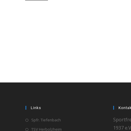
Links
Konta
Sportfr
Spfr. Tiefenbach
1937 e.V
TSV Herbolzheim