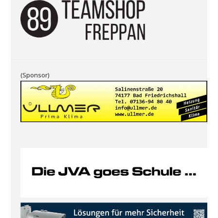
i
s
(Sponsor)