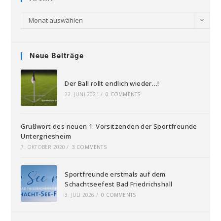
Monat auswählen
Neue Beiträge
Der Ball rollt endlich wieder…!
22. JUNI 2021
/
0 COMMENTS
Grußwort des neuen 1. Vorsitzenden der Sportfreunde
Untergriesheim
7. OKTOBER 2020
/
3 COMMENTS
Sportfreunde erstmals auf dem
Schachtseefest Bad Friedrichshall
3. JULI 2026
/
0 COMMENTS