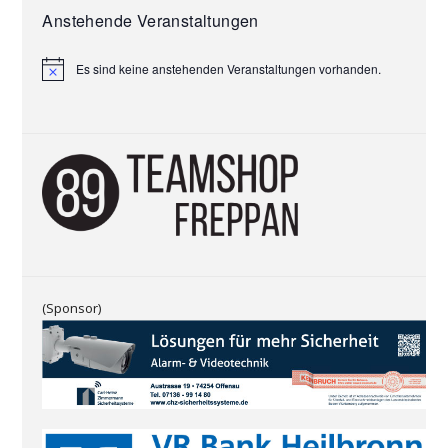
Anstehende Veranstaltungen
Es sind keine anstehenden Veranstaltungen vorhanden.
H
i
n
w
e
i
s
(Sponsor)