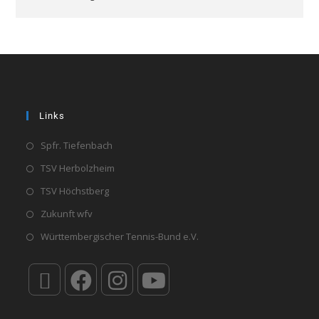
Links
Spfr. Tiefenbach
TSV Herbolzheim
TSV Höchstberg
Zukunft wfv
Württembergischer Tennis-Bund e.V.