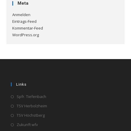
Meta
Anmelden
Eintrags-Feed
Kommentar-Feed
WordPress.org
Links
Spfr. Tiefenbach
TSV Herbolzheim
TSV Höchstberg
Zukunft wfv