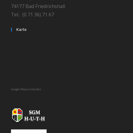
74177 Bad Friedrichshall
Tel.: (0 71 36) 71 67
Karte
Google Maps einbinden