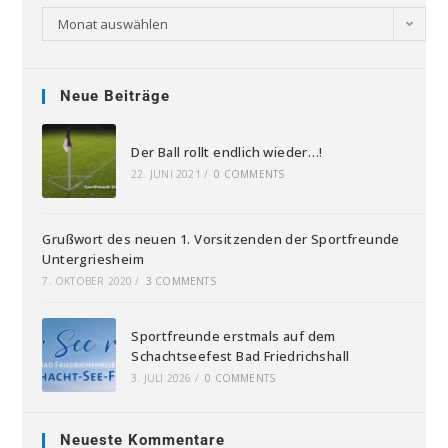
Monat auswählen
Neue Beiträge
Der Ball rollt endlich wieder…!
22. JUNI 2021
/
0 COMMENTS
Grußwort des neuen 1. Vorsitzenden der Sportfreunde
Untergriesheim
7. OKTOBER 2020
/
3 COMMENTS
Sportfreunde erstmals auf dem
Schachtseefest Bad Friedrichshall
3. JULI 2026
/
0 COMMENTS
Neueste Kommentare